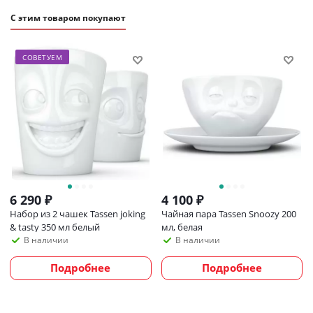
дома.
С этим товаром покупают
СОВЕТУЕМ
6 290
₽
4 100
₽
Набор из 2 чашек Tassen joking
Чайная пара Tassen Snoozy 200
& tasty 350 мл белый
мл, белая
В наличии
В наличии
Подробнее
Подробнее