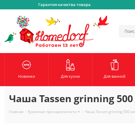
Гарантия качества товара
Новинки
Для кухни
Для ванной
Чаша Tassen grinning 500
Главная
-
Кухонные принадлежности
-
Чаша Tassen grinning 500 м