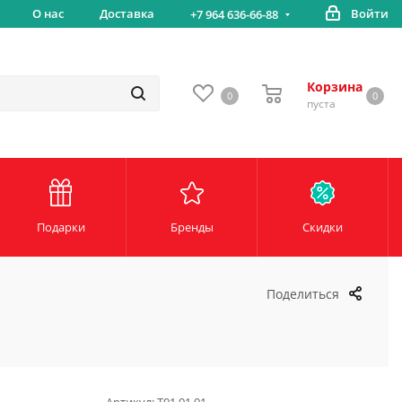
вка
О нас
Доставка
Войти
Беспл
+7 964 636-66-88
Корзина
0
0
пуста
Подарки
Бренды
Скидки
Поделиться