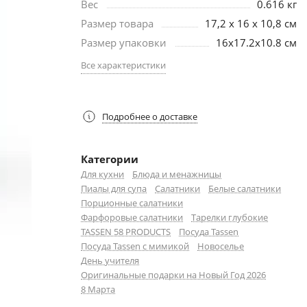
Вес
0.616 кг
Размер товара
17,2 x 16 x 10,8 см
Размер упаковки
16х17.2х10.8 см
Все характеристики
Подробнее о доставке
Категории
Для кухни
Блюда и менажницы
Пиалы для супа
Салатники
Белые салатники
Порционные салатники
Фарфоровые салатники
Тарелки глубокие
TASSEN 58 PRODUCTS
Посуда Tassen
Посуда Tassen с мимикой
Новоселье
День учителя
Оригинальные подарки на Новый Год 2026
8 Марта