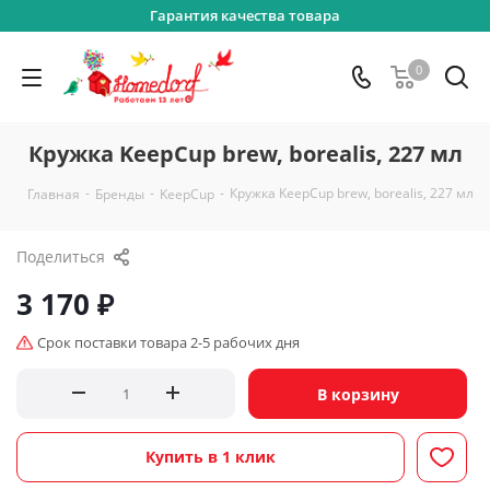
Гарантия качества товара
0
Кружка KeepCup brew, borealis, 227 мл
-
-
-
Кружка KeepCup brew, borealis, 227 мл
Главная
Бренды
KeepCup
Поделиться
3 170
₽
Срок поставки товара 2-5 рабочих дня
В корзину
Купить в 1 клик