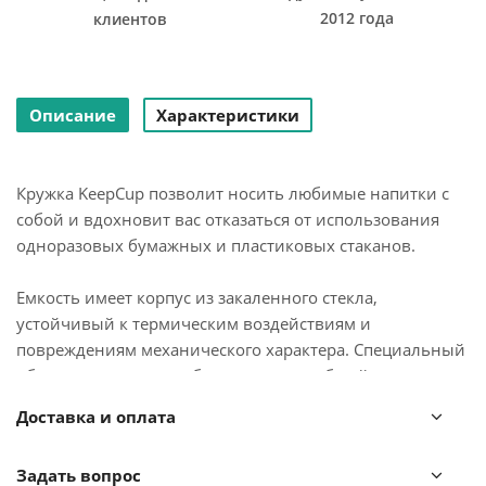
2012 года
клиентов
Описание
Характеристики
Кружка KeepCup позволит носить любимые напитки с
собой и вдохновит вас отказаться от использования
одноразовых бумажных и пластиковых стаканов.
Емкость имеет корпус из закаленного стекла,
устойчивый к термическим воздействиям и
повреждениям механического характера. Специальный
ободок из силикона обеспечивает удобный захват,
предотвращает выскальзывание, защищает руки от
Доставка и оплата
случайных ожогов. Крышка изготовлена из
экологичного пластика, в составе которого отсутствуют
Задать вопрос
вредные соединения, такие как бисфенол-А, свинец,