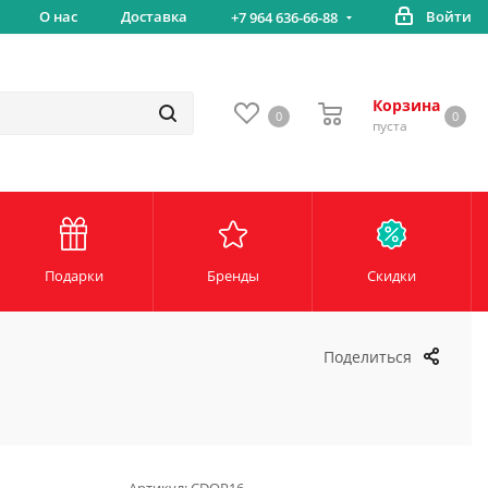
Бесплатная доставка от 5000 руб*
О нас
Доставка
Войти
+7 964 636-66-88
Корзина
0
0
пуста
Подарки
Бренды
Скидки
Поделиться