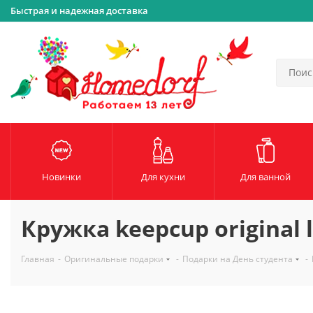
Быстрая и надежная доставка
Новинки
Для кухни
Для ванной
Кружка keepcup original 
Главная
-
Оригинальные подарки
-
Подарки на День студента
-