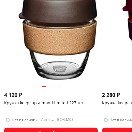
4 120
₽
2 280
₽
Кружка keepcup almond limited 227 мл
Кружка keepcu
Артикул: BCALM08
Нет в наличии
Нет в налич