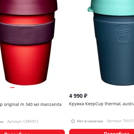
4 990
₽
Кружка KeepCup thermal, austra
p original m 340 мл manzanita
Артикул: TAUS1
Нет в наличии
Артикул: CMAN12
ии
Подробнее