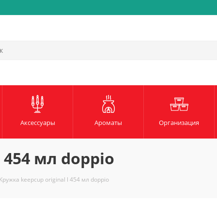
Аксессуары
Ароматы
Организация
l 454 мл doppio
Кружка keepcup original l 454 мл doppio