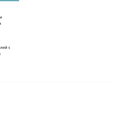
и
я
лей с
а