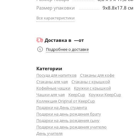
Размер упаковки
9х8.8х17.8 см
Все характеристики
Доставка в
—
от
Подробнее о доставке
Категории
Посуда для напитков
Стаканы для кофе
Стаканы для чая
Стаканы с крышкой
Кофейные чашки
Кружки с крышкой
Чашки для чая
KeepCup
Кружки KeepCup
Коллекция Original от KeepCup
Подарки на День студента
Подарки на день рождения брату
Подарки на день рождения сыну
Подарки на день рождения учителю
День учителя