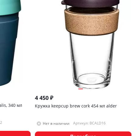
4 450
₽
lis, 340 мл
Кружка keepcup brew cork 454 мл alder
2
Артикул: BCALD16
Нет в наличии