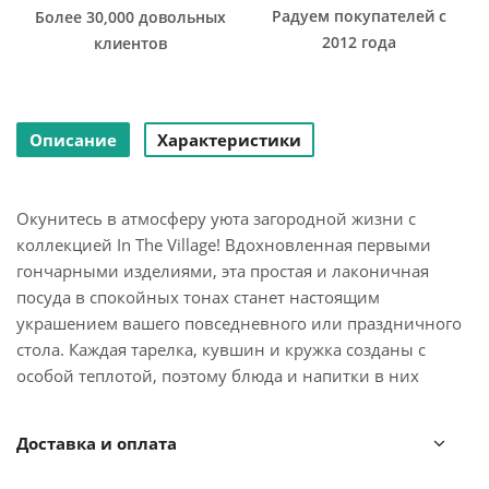
Радуем покупателей с
Более 30,000 довольных
2012 года
клиентов
Описание
Характеристики
Окунитесь в атмосферу уюта загородной жизни с
коллекцией In The Village! Вдохновленная первыми
гончарными изделиями, эта простая и лаконичная
посуда в спокойных тонах станет настоящим
украшением вашего повседневного или праздничного
стола. Каждая тарелка, кувшин и кружка созданы с
особой теплотой, поэтому блюда и напитки в них
выглядят намного привлекательнее и аппетитнее.
Линейка непременно понравится всем, кто находит
Доставка и оплата
удовольствие в отдыхе на природе и любит душевные
посиделки в кругу семьи и друзей.