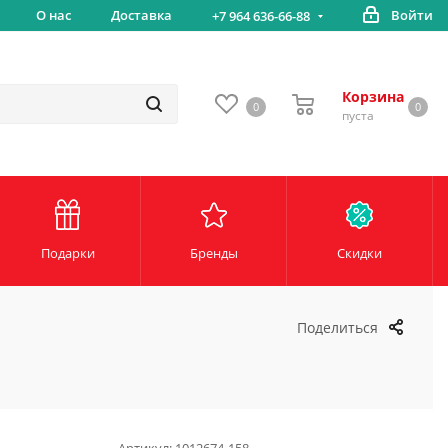
вка
О нас
Доставка
Войти
Беспл
+7 964 636-66-88
Корзина
0
0
пуста
Подарки
Бренды
Скидки
Поделиться