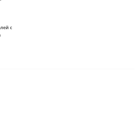
лей с
а