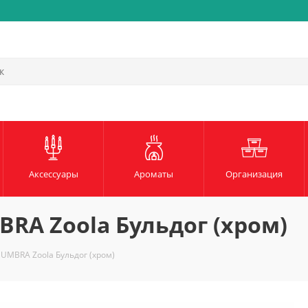
Быстрая и надежная доста
Аксессуары
Ароматы
Организация
RA Zoola Бульдог (хром)
 UMBRA Zoola Бульдог (хром)