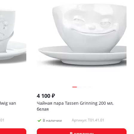
4 100
₽
dwig van
Чайная пара Tassen Grinning 200 мл,
белая
.01
Артикул: T01.41.01
В наличии
В корзину