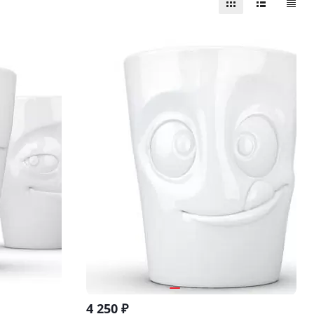
4 250
₽