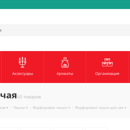
Аксессуары
Ароматы
Организация
чая
60 товаров
ков
-
Чашки
-
Фарфоровые чашки
-
Фарфоровые чашки для чая