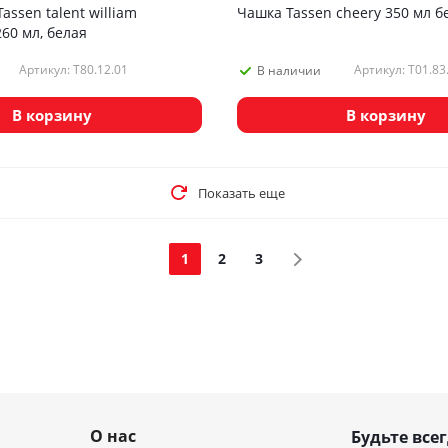
assen talent william
Чашка Tassen cheery 350 мл б
260 мл, белая
Артикул: T80.12.01
Артикул: T01.83
В наличии
В корзину
В корзину
Показать еще
1
2
3
О нас
Будьте всег