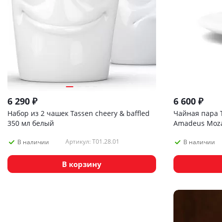
6 290
₽
6 600
₽
Набор из 2 чашек Tassen cheery & baffled
Чайная пара T
350 мл белый
Amadeus Mozar
Артикул: T01.28.01
В наличии
В наличии
В корзину