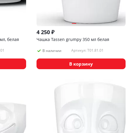
4 250
₽
мл, белая
Чашка Tassen grumpy 350 мл белая
.01
Артикул: T01.81.01
В наличии
В корзину