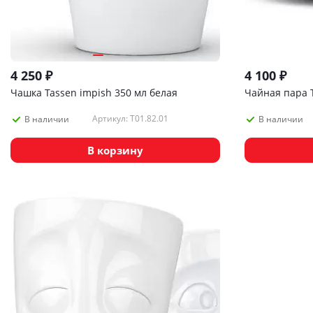
4 250
₽
4 100
₽
Чашка Tassen impish 350 мл белая
Чайная пара T
Артикул: T01.82.01
В наличии
В наличии
В корзину