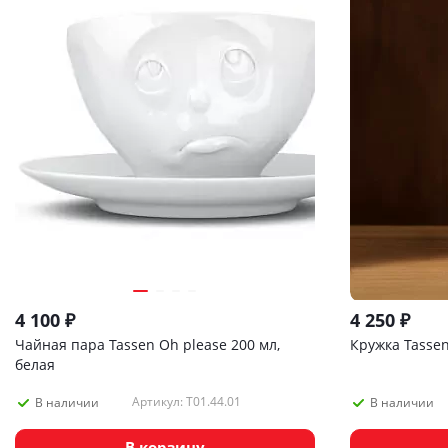
4 100
₽
4 250
₽
Чайная пара Tassen Oh please 200 мл,
Кружка Tassen
белая
Артикул: T01.44.01
В наличии
В наличии
В корзину