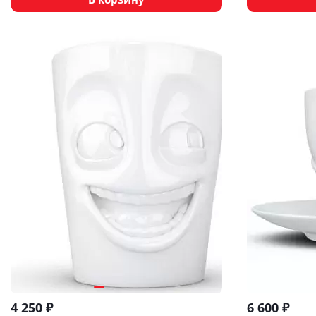
4 250
₽
6 600
₽