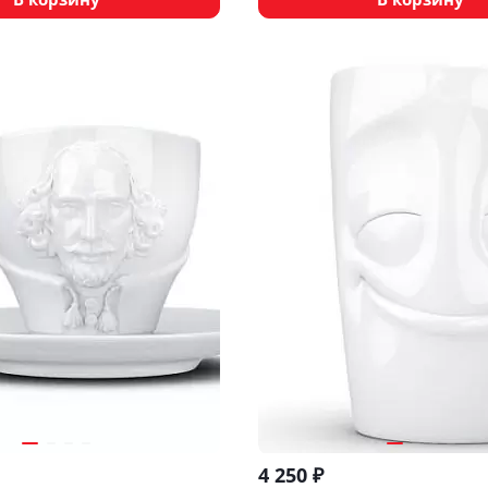
4 250
₽