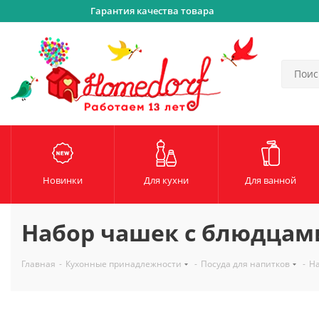
Гарантия качества товара
Новинки
Для кухни
Для ванной
Набор чашек с блюдцами so
Главная
-
Кухонные принадлежности
-
Посуда для напитков
-
На