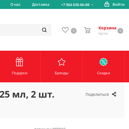
вка
О нас
Доставка
Войти
Беспл
+7 964 636-66-88
Корзина
0
0
пуста
Подарки
Бренды
Скидки
25 мл, 2 шт.
Поделиться