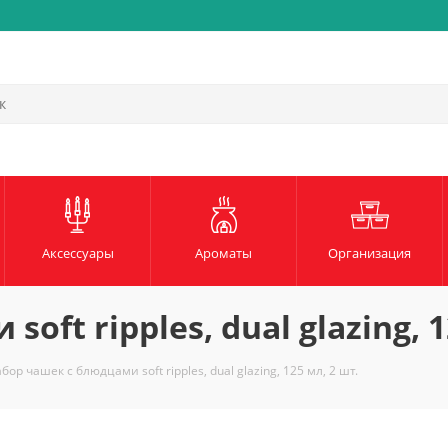
Быстрая и надежная доста
Аксессуары
Ароматы
Организация
ft ripples, dual glazing, 1
бор чашек с блюдцами soft ripples, dual glazing, 125 мл, 2 шт.