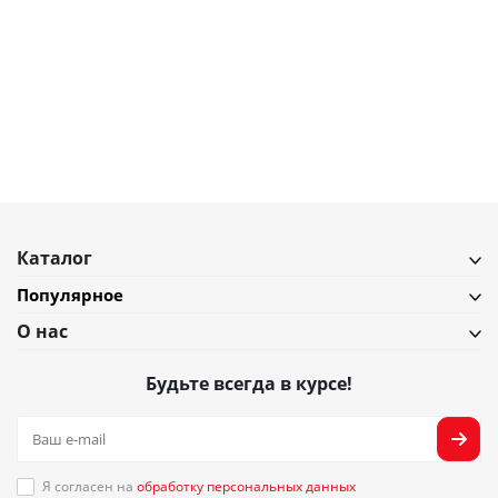
2 500
₽
Набор бокалов для шампанского Liberty Jones Gemma Opal, 225 мл, 2
шт
В наличии
Подробнее
Каталог
Популярное
О нас
Будьте всегда в курсе!
Я согласен на
обработку персональных данных