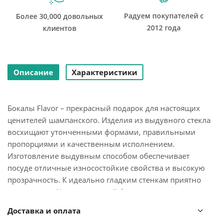
Радуем покупателей с
Более 30,000 довольных
2012 года
клиентов
Описание
Характеристики
Бокалы Flavor – прекрасный подарок для настоящих
ценителей шампанского. Изделия из выдувного стекла
восхищают утонченными формами, правильными
пропорциями и качественным исполнением.
Изготовление выдувным способом обеспечивает
посуде отличные износостойкие свойства и высокую
прозрачность. К идеально гладким стенкам приятно
прикасаться. Чаша вытянутой формы с зауженным
верхом позволяет дольше сохранить пузырьки и
Доставка и оплата
насладиться легкостью и ароматом напитка.