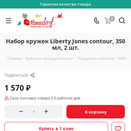
Гарантия качества товара
0
Набор кружек Liberty Jones contour, 350
мл, 2 шт.
-
-
-
Набор к
Главная
Кухонные принадлежности
Посуда для напитков
Поделиться
1 570
₽
Срок поставки товара 2-5 рабочих дня
В корзину
Купить в 1 клик