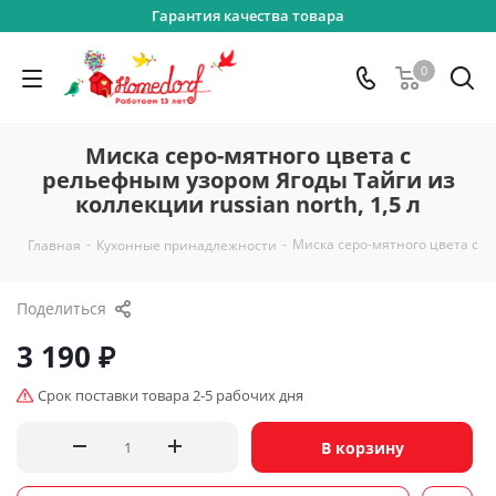
Гарантия качества товара
0
Миска серо-мятного цвета с
рельефным узором Ягоды Тайги из
коллекции russian north, 1,5 л
-
-
Миска серо-мятного цвета с ре
Главная
Кухонные принадлежности
Поделиться
3 190
₽
Срок поставки товара 2-5 рабочих дня
В корзину