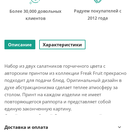
Радуем покупателей с
Более 30,000 довольных
2012 года
клиентов
Описание
Характеристики
Набор из двух салатников горчичного цвета с
авторским принтом из коллекции Freak Fruit прекрасно
подходит для подачи блюд. Оригинальный дизайн в
духе абстракционизма сделает теплее атмосферу за
столом. Принт на каждом изделии не имеет
повторяющегося раппорта и представляет собой
единую законченную картину.
Дизайн создан Димой Логиновым — российским
промышленным дизайнером с мировым именем.
Доставка и оплата
Выпускник московской Международной школы